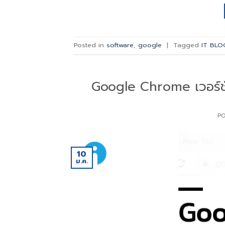
Posted in
software
,
google
|
Tagged
IT BLO
Google Chrome เวอร์ชั่น
P
10
ม.ค.