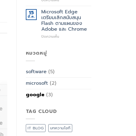
ปิดความเห็น
งาน
Micorsoft
ของ
อัป
Microsoft Edge
15
Google
เดท
มี.ค.
เตรียมเลิกสนับสนุน
เตรียม
ฟีเจอร์
Flash ตามแผนของ
ปิด
ใหม่
Adobe และ Chrome
ให้
ให้
บริการ
โปร
บน
ปิดความเห็น
แก
Microsoft
รม
Edge
แคป
เตรียม
หมวดหมู่
จอ
เลิก
Snip
สนับสนุน
and
Flash
software
(5)
Sketch
ตาม
ใช้
แผน
microsoft
(2)
ดี
ของ
ขึ้น
Adobe
และ
google
(3)
Chrome
TAG CLOUD
IT BLOG
บทความไอที