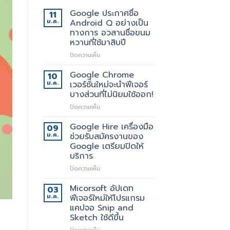
Google ประกาศชื่อ
11
ม.ค.
Android Q อย่างเป็น
ทางการ อวสานชื่อขนม
หวานที่ใช้มาสิบปี
บน
ปิดความเห็น
Google
ประกาศ
Google Chrome
10
ชื่อ
ม.ค.
เวอร์ชั่นใหม่จะนำฟีเจอร์
Android
บางส่วนที่ไม่นิยมใช้ออก!
Q
บน
ปิดความเห็น
อย่าง
Google
เป็น
Chrome
ทางการ
Google Hire เครื่องมือ
09
เวอร์ชั่น
อวสาน
ม.ค.
ช่วยรับสมัครงานของ
ใหม่
ชื่อ
Google เตรียมปิดให้
จะ
ขนม
บริการ
นำ
หวาน
ฟีเจอร์
ที่
บน
ปิดความเห็น
บาง
ใช้
Google
ส่วน
มา
Hire
Micorsoft อัปเดท
03
ที่
สิบ
เครื่อง
ม.ค.
ฟีเจอร์ใหม่ให้โปรแกรม
ไม่
ปี
มือ
แคปจอ Snip and
นิยม
ช่วย
Sketch ใช้ดีขึ้น
ใช้
รับ
ออก!
สมัคร
บน