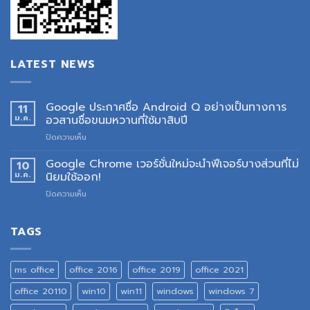
LATEST NEWS
Google ประกาศชื่อ Android Q อย่างเป็นทางการ
11
ม.ค.
อวสานชื่อขนมหวานที่ใช้มาสิบปี
บน
ปิดความเห็น
Google
ประกาศ
Google Chrome เวอร์ชั่นใหม่จะนำฟีเจอร์บางส่วนที่ไม่
10
ชื่อ
ม.ค.
นิยมใช้ออก!
Android
บน
ปิดความเห็น
Q
Google
อย่าง
Chrome
เป็น
เวอร์ชั่น
TAGS
ทางการ
ใหม่
อวสาน
จะ
ชื่อ
นำ
ขนม
ms office
office 2016
office 2019
office 2021
ฟีเจอร์
หวาน
บาง
ที่
office 20110
win10
win11
windows
windows 7
ส่วน
ใช้